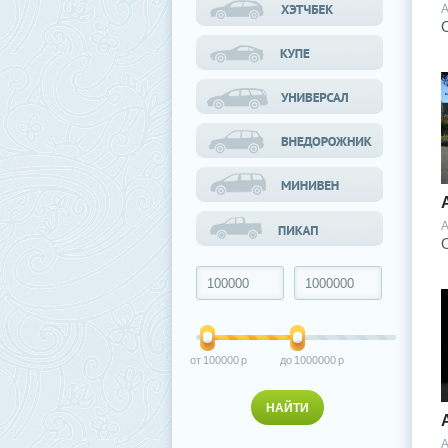
A
A
100000
1000000
A