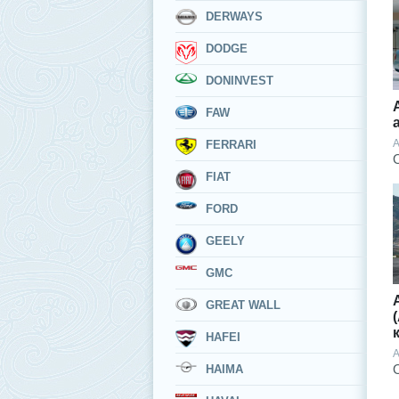
DERWAYS
DODGE
DONINVEST
FAW
A
FERRARI
FIAT
FORD
GEELY
GMC
GREAT WALL
HAFEI
A
HAIMA