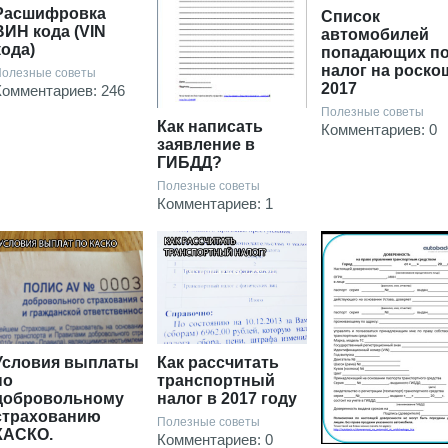
Расшифровка
Список
ВИН кода (VIN
автомобилей
кода)
попадающих п
налог на роско
олезные советы
2017
Комментариев: 246
Полезные советы
Как написать
Комментариев: 0
заявление в
ГИБДД?
Полезные советы
Комментариев: 1
Условия выплаты
Как рассчитать
по
транспортный
добровольному
налог в 2017 году
страхованию
Полезные советы
КАСКО.
Комментариев: 0