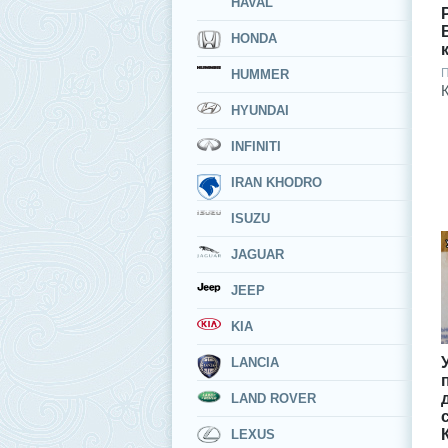
HAVAL
HONDA
П
HUMMER
HYUNDAI
INFINITI
IRAN KHODRO
ISUZU
JAGUAR
JEEP
KIA
LANCIA
LAND ROVER
LEXUS