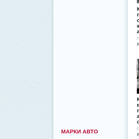
П
П
МАРКИ АВТО