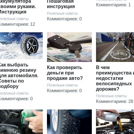
аккумулятора
Пошаговая
Комментариев: 1
своими руками.
инструкция
Инструкция
Полезные советы
Комментариев: 0
олезные советы
Комментариев: 12
Как выбрать
Как проверить
В чем
зимнюю резину
деньги при
преимущества 
для автомобиля.
продаже авто?
недостатки
Советы по
велосипедных
Полезные советы
подбору
дорожек?
Комментариев: 0
олезные советы
Полезные советы
Комментариев: 0
Комментариев: 28