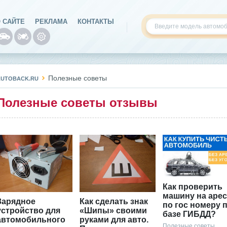
 САЙТЕ
РЕКЛАМА
КОНТАКТЫ
Полезные советы
AUTOBACK.RU
Полезные советы отзывы
Как проверить
машину на арес
Зарядное
Как сделать знак
по гос номеру 
устройство для
«Шипы» своими
базе ГИБДД?
автомобильного
руками для авто.
Полезные советы