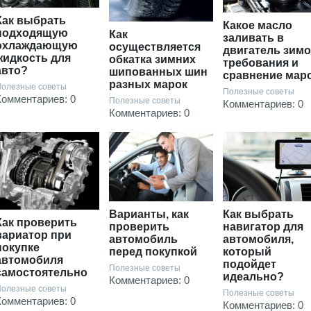
Как выбрать
Какое масло
подходящую
Как
заливать в
охлаждающую
осуществляется
двигатель зимо
жидкость для
обкатка зимних
требования и
авто?
шипованных шин
сравнение мар
разных марок
олезные советы
Полезные советы
Комментариев: 0
Полезные советы
Комментариев: 0
Комментариев: 0
Варианты, как
Как выбрать
Как проверить
проверить
навигатор для
вариатор при
автомобиль
автомобиля,
покупке
перед покупкой
который
автомобиля
подойдет
Полезные советы
самостоятельно
идеально?
Комментариев: 0
олезные советы
Полезные советы
Комментариев: 0
Комментариев: 0